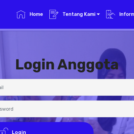
Home
Tentang Kami
Infor
Login Anggota
Login